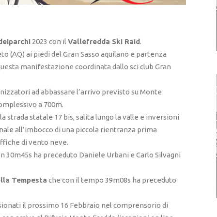
deiparchi
2023 con il
Vallefredda Ski Raid
.
to (AQ) ai piedi del Gran Sasso aquilano e partenza
uesta manifestazione coordinata dallo sci club Gran
ganizzatori ad abbassare l’arrivo previsto su Monte
 complessivo a 700m.
strada statale 17 bis, salita lungo la valle e inversioni
finale all’imbocco di una piccola rientranza prima
affiche di vento neve.
n 30m45s ha preceduto Daniele Urbani e Carlo Silvagni
lla Tempesta
che con il tempo 39m08s ha preceduto
ionati il prossimo 16 Febbraio nel comprensorio di