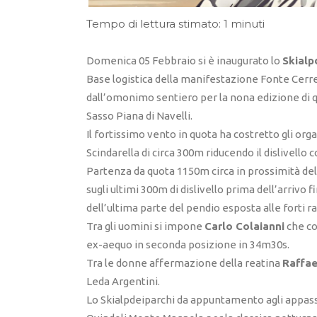
Tempo di lettura stimato: 1 minuti
Domenica 05 Febbraio si è inaugurato lo
Skialp
Base logistica della manifestazione Fonte Cerre
dall’omonimo sentiero per la nona edizione di q
Sasso Piana di Navelli.
Il fortissimo vento in quota ha costretto gli or
Scindarella di circa 300m riducendo il dislivello
Partenza da quota 1150m circa in prossimità della 
sugli ultimi 300m di dislivello prima dell’arrivo 
dell’ultima parte del pendio esposta alle forti r
Tra gli uomini si impone
Carlo Colaianni
che co
ex-aequo in seconda posizione in 34m30s.
Tra le donne affermazione della reatina
Raffae
Leda Argentini.
Lo Skialpdeiparchi da appuntamento agli appass