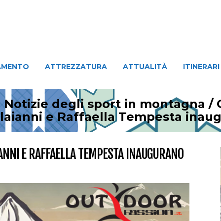
ATTREZZATURA
ATTUALITÀ
ITINERARI
PERSO
AMENTO
ATTREZZATURA
ATTUALITÀ
ITINERARI
 Notizie degli sport in montagna
/
olaianni e Raffaella Tempesta inau
IANNI E RAFFAELLA TEMPESTA INAUGURANO