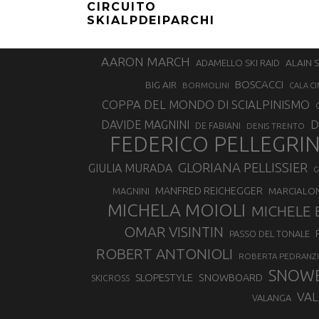
CIRCUITO
SKIALPDEIPARCHI
AARON MARCH
ALAIN 
ADAMELLO SKI RAID
BOSCACCI
BIG AIR
BORMOLINI
CALA CI
COPPA DEL MONDO DI SCIALPINISMO
D
DAVIDE MAGNINI
DE FABIANI
DENIS TRENTO
FEDERICO PELLEGRI
GLORIANA PELLISSIER
GIULIA MURADA
G
MANFRED REICHEGGER
MAGNINI
MARCIALO
MICHELA MOIOLI
MICHELE 
OMAR VISINTIN
PASSO DEL TONALE
ROBERT ANTONIOLI
ROBERTA PEDRANZI
SNOW
SLOPESTYLE
SNOWBOARD
SKICROSS
VAL
VALANGA