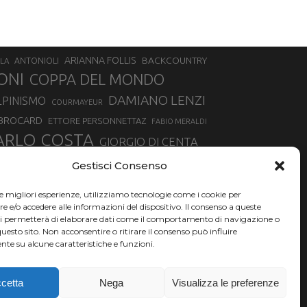
ARIANNA FOLLIS
BACKCOUNTRY
LA
ANTONIOLI
ONI
COPPA DEL MONDO
DAMIANO LENZI
LPINISMO
COURMAYEUR
 BROCARD
ETTORE PERSONNETTAZ
FABIO MERALDI
ARLO COSTA
GIORGIO DI CENTA
IA ROUX
MADONNA DI CAMPIGLIO
LUCA MATTEOTTI
Gestisci Consenso
ALLIN
MAURIZIO BORMOLINI
MATTEO TANEL
le migliori esperienze, utilizziamo tecnologie come i cookie per
NAZIONALE DI SCIALPINISMO
NORVEGIA
NER
e/o accedere alle informazioni del dispositivo. Il consenso a queste
ci permetterà di elaborare dati come il comportamento di navigazione o
PSL
O
RAFFAELLA BRUTTO
RAFFAELLA TEMPESTA
questo sito. Non acconsentire o ritirare il consenso può influire
te su alcune caratteristiche e funzioni.
SKIALPDEIPARCHI
SILVIA BERTAGNA
SIMONE DEROMEDIS
SKI
TROFEO MEZZALAMA
TRANSCAVALLO
cetta
Nega
Visualizza le preferenze
VERTICAL
NCHE