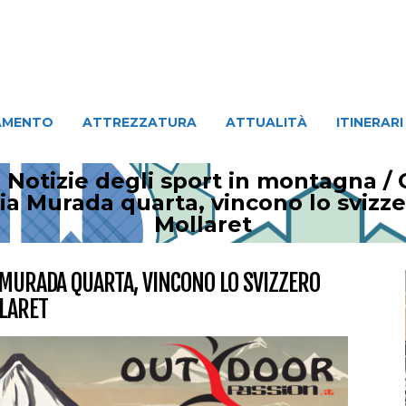
ATTREZZATURA
ATTUALITÀ
ITINERARI
PERSO
AMENTO
ATTREZZATURA
ATTUALITÀ
ITINERARI
 Notizie degli sport in montagna
/
ia Murada quarta, vincono lo svizz
Mollaret
 MURADA QUARTA, VINCONO LO SVIZZERO
LARET