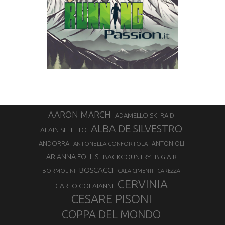
AARON MARCH
ADAMELLO SKI RAID
ALBA DE SILVESTRO
ALAIN SELETTO
ANDORRA
ANTONELLA CONFORTOLA
ANTONIOLI
ARIANNA FOLLIS
BACKCOUNTRY
BIG AIR
BOSCACCI
BORMOLINI
CALA CIMENTI
CAREZZA
CERVINIA
CARLO COLAIANNI
CESARE PISONI
COPPA DEL MONDO