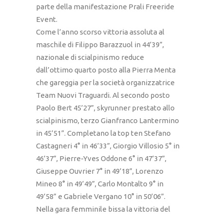
parte della manifestazione Prali Freeride
Event.
Come l’anno scorso vittoria assoluta al
maschile di Filippo Barazzuol in 44’39”,
nazionale di scialpinismo reduce
dall’ottimo quarto posto alla Pierra Menta
che gareggia per la società organizzatrice
Team Nuovi Traguardi. Al secondo posto
Paolo Bert 45’27”, skyrunner prestato allo
scialpinismo, terzo Gianfranco Lantermino
in 45’51”. Completano la top ten Stefano
Castagneri 4° in 46’33”, Giorgio Villosio 5° in
46’37”, Pierre-Yves Oddone 6° in 47’37”,
Giuseppe Ouvrier 7° in 49’18”, Lorenzo
Mineo 8° in 49’49”, Carlo Montalto 9° in
49’58” e Gabriele Vergano 10° in 50’06”.
Nella gara femminile bissa la vittoria del