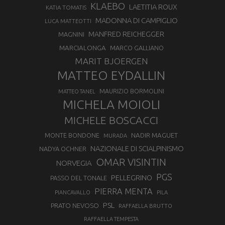
KLAEBO
LAETITIA ROUX
KATIA TOMATIS
MADONNA DI CAMPIGLIO
LUCA MATTEOTTI
MANFRED REICHEGGER
MAGNINI
MARCIALONGA
MARCO GALLIANO
MARIT BJOERGEN
MATTEO EYDALLIN
MAURIZIO BORMOLINI
MATTEO TANEL
MICHELA MOIOLI
MICHELE BOSCACCI
MONTE BONDONE
NADIR MAGUET
MURADA
NAZIONALE DI SCIALPINISMO
NADYA OCHNER
OMAR VISINTIN
NORVEGIA
PGS
PELLEGRINO
PASSO DEL TONALE
PIERRA MENTA
PIANCAVALLO
PILA
PSL
PRATO NEVOSO
RAFFAELLA BRUTTO
RAFFAELLA TEMPESTA