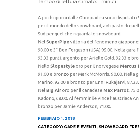
Tempo di lettura stimato: 1 minuti
A pochi giorni dalle Olimpiadi si sono disputati i
per il mondo dello snowboard, antipasto di quelli
Sud per quel che riguarda lo snowboard.
Nel
SuperPipe
vittoria del fenomeno giappon
98.00 e 3° Ben Ferguson (USA) 95.00. Nella gar
93.33 punti, argento per Arielle Gold, 92.33 e br
Nello
Slopestyle
oro per il norvegese
Marcus 
91.00 e bronzo per Mark McMorris, 90.00. Nella 
Marino, 92.00 e bronzo per Enni Rukajarvi, 87.33.
Nel
Big Air
oro per il canadese
Max Parrot
, 75
Kadono, 68.00. Al femminile vince l’austriaca An
bronzo per Jamie Anderson, 71.00.
FEBBRAIO 1, 2018
CATEGORY:
GARE E EVENTI
,
SNOWBOARD FRE