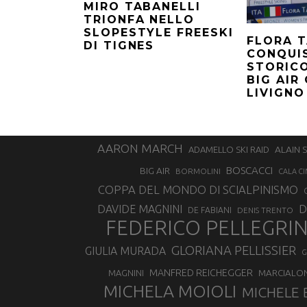
MIRO TABANELLI
TRIONFA NELLO
SLOPESTYLE FREESKI
FLORA T
DI TIGNES
CONQUI
STORIC
BIG AIR
LIVIGNO
AARON MARCH
ALAIN 
ADAMELLO SKI RAID
BOSCACCI
BIG AIR
BORMOLINI
CALA CI
COPPA DEL MONDO DI SCIALPINISMO
D
DAVIDE MAGNINI
DE FABIANI
DENIS TRENTO
FEDERICO PELLEGRI
GLORIANA PELLISSIER
GIULIA MURADA
G
MANFRED REICHEGGER
MAGNINI
MARCIALO
MICHELA MOIOLI
MICHELE 