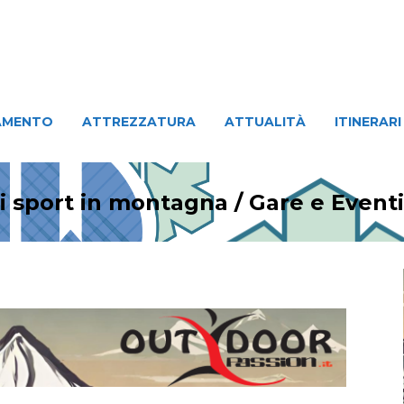
ATTREZZATURA
ATTUALITÀ
ITINERARI
PERSO
AMENTO
ATTREZZATURA
ATTUALITÀ
ITINERARI
li sport in montagna
/
Gare e Eventi