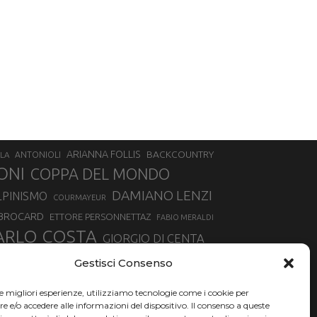
ARIANNA FOLLIS
BACKCOUNTRY
LA
ANTONIOLI
ONI
COPPA DEL MONDO
DAMIANO LENZI
LPINISMO
COURMAYEUR
 BROCARD
ETTORE PERSONNETTAZ
FABIO MERALDI
ARLO COSTA
GIORGIO DI CENTA
IA ROUX
MADONNA DI CAMPIGLIO
LUCA MATTEOTTI
Gestisci Consenso
ALLIN
MAURIZIO BORMOLINI
MATTEO TANEL
le migliori esperienze, utilizziamo tecnologie come i cookie per
NAZIONALE DI SCIALPINISMO
NORVEGIA
NER
e/o accedere alle informazioni del dispositivo. Il consenso a queste