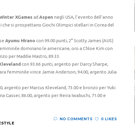
Winter XGames
ad
Aspen
negli USA, l’evento dell’anno
 che si prospettano Giochi Olimpici stellari in Corea del
ese
Ayumu Hirano
con 99.00 punti, 2° Scotty James (AUS)
a femminile dominano le americane, oro a Chloe Kim con
onzo per Maddie Mastro, 89.33.
Kleveland
con 93.66 punti, argento per Darcy Sharpe,
gara femminile vince Jamie Anderson, 94.00, argento Julia
.00, argento per Marcus Kleveland, 73.00 e bronzo per Yuki
na Gasser, 86.00, argento per Reira Iwabuchi, 71.00 e
NO COMMENTS
0 LIKES
ESTYLE