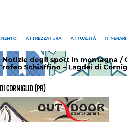
ATTREZZATURA
ATTUALITÀ
ITINERARI
PERSO
AMENTO
ATTREZZATURA
ATTUALITÀ
ITINERARI
 Notizie degli sport in montagna
/
rofeo Schiaffino – Lagdei di Cornig
DI CORNIGLIO (PR)