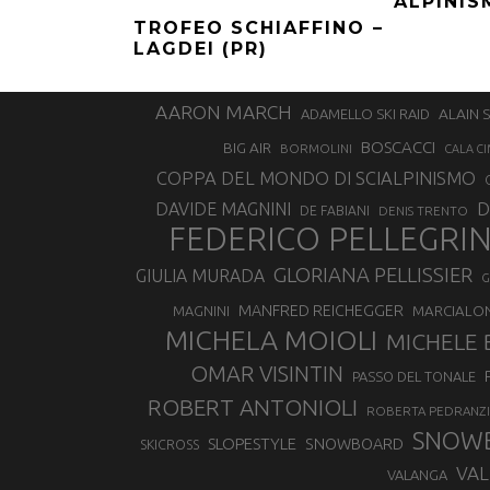
ALPINIS
TROFEO SCHIAFFINO –
LAGDEI (PR)
AARON MARCH
ALAIN 
ADAMELLO SKI RAID
BOSCACCI
BIG AIR
BORMOLINI
CALA CI
COPPA DEL MONDO DI SCIALPINISMO
D
DAVIDE MAGNINI
DE FABIANI
DENIS TRENTO
FEDERICO PELLEGRI
GLORIANA PELLISSIER
GIULIA MURADA
G
MANFRED REICHEGGER
MAGNINI
MARCIALO
MICHELA MOIOLI
MICHELE 
OMAR VISINTIN
PASSO DEL TONALE
ROBERT ANTONIOLI
ROBERTA PEDRANZI
SNOW
SLOPESTYLE
SNOWBOARD
SKICROSS
VAL
VALANGA