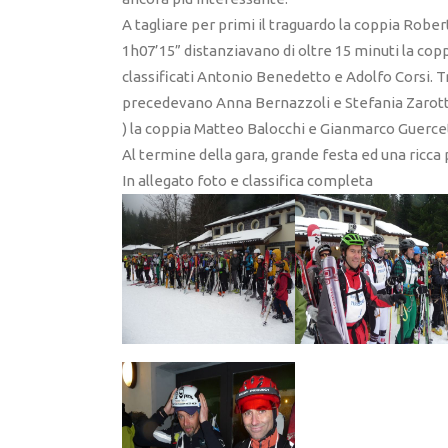
A tagliare per primi il traguardo la coppia Robe
1h07’15” distanziavano di oltre 15 minuti la cop
classificati Antonio Benedetto e Adolfo Corsi. 
precedevano Anna Bernazzoli e Stefania Zarotti.
) la coppia Matteo Balocchi e Gianmarco Guercet
Al termine della gara, grande festa ed una ricca 
In allegato foto e classifica completa