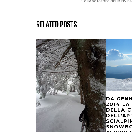
Collaboratore della rivi
RELATED POSTS
DA GEN
2014 LA
DELLA 
DELL’AP
SCIALPI
SNOWB