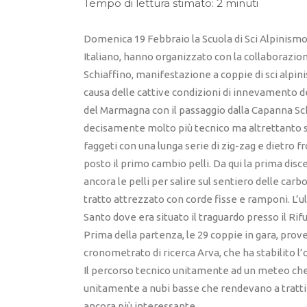
Tempo di lettura stimato: 2 minuti
Domenica 19 Febbraio la Scuola di Sci Alpinismo 
Italiano, hanno organizzato con la collaborazion
Schiaffino, manifestazione a coppie di sci alpini
causa delle cattive condizioni di innevamento de
del Marmagna con il passaggio dalla Capanna Sch
decisamente molto più tecnico ma altrettanto su
faggeti con una lunga serie di zig-zag e dietro 
posto il primo cambio pelli. Da qui la prima disc
ancora le pelli per salire sul sentiero delle car
tratto attrezzato con corde fisse e ramponi. L’u
Santo dove era situato il traguardo presso il Rifu
Prima della partenza, le 29 coppie in gara, prov
cronometrato di ricerca Arva, che ha stabilito l’
Il percorso tecnico unitamente ad un meteo che 
unitamente a nubi basse che rendevano a tratti l
ancora più interessante.