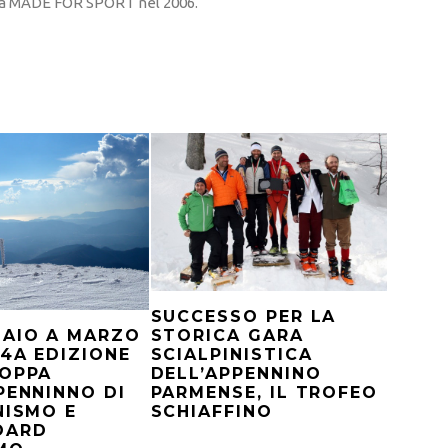
sta MADE FOR SPORT nel 2006.
SUCCESSO PER LA
STORICA GARA
NAIO A MARZO
SCIALPINISTICA
 4A EDIZIONE
DELL’APPENNINO
COPPA
PARMENSE, IL TROFEO
PENNINNO DI
SCHIAFFINO
NISMO E
OARD