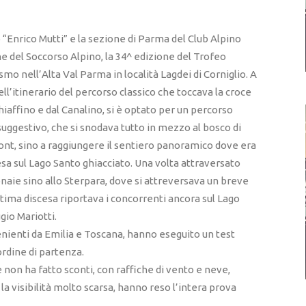
“Enrico Mutti” e la sezione di Parma del Club Alpino
e del Soccorso Alpino, la 34^ edizione del Trofeo
smo nell’Alta Val Parma in località Lagdei di Corniglio. A
ll’itinerario del percorso classico che toccava la croce
iaffino e dal Canalino, si è optato per un percorso
ggestivo, che si snodava tutto in mezzo al bosco di
front, sino a raggiungere il sentiero panoramico dove era
esa sul Lago Santo ghiacciato. Una volta attraversato
bonaie sino allo Sterpara, dove si attreversava un breve
ltima discesa riportava i concorrenti ancora sul Lago
gio Mariotti.
enienti da Emilia e Toscana, hanno eseguito un test
ordine di partenza.
non ha fatto sconti, con raffiche di vento e neve,
a visibilità molto scarsa, hanno reso l’intera prova