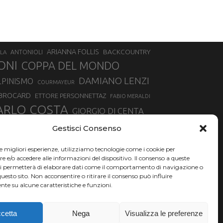
ARIANNA FOLLIS
BACKCOUNTRY
LA
ANTONIOLI
ONI
COPPA DEL MONDO
DAMIANO LENZI
LPINISMO
COURMAYEUR
 BROCARD
ETTORE PERSONNETTAZ
FABIO MERALDI
ARLO COSTA
GIORGIO DI CENTA
IA ROUX
MADONNA DI CAMPIGLIO
LUCA MATTEOTTI
Gestisci Consenso
ALLIN
MAURIZIO BORMOLINI
MATTEO TANEL
le migliori esperienze, utilizziamo tecnologie come i cookie per
NAZIONALE DI SCIALPINISMO
NORVEGIA
NER
e/o accedere alle informazioni del dispositivo. Il consenso a queste
ci permetterà di elaborare dati come il comportamento di navigazione o
PSL
O
RAFFAELLA BRUTTO
RAFFAELLA TEMPESTA
questo sito. Non acconsentire o ritirare il consenso può influire
te su alcune caratteristiche e funzioni.
SKIALPDEIPARCHI
SILVIA BERTAGNA
SIMONE DEROMEDIS
SKI
TROFEO MEZZALAMA
TRANSCAVALLO
cetta
Nega
Visualizza le preferenze
VERTICAL
NCHE