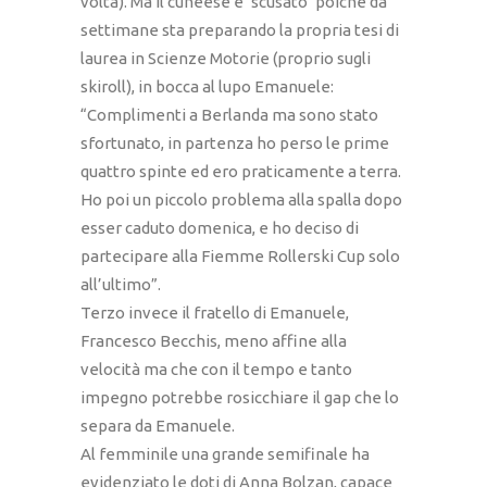
volta). Ma il cuneese è ‘scusato’ poiché da
settimane sta preparando la propria tesi di
laurea in Scienze Motorie (proprio sugli
skiroll), in bocca al lupo Emanuele:
“Complimenti a Berlanda ma sono stato
sfortunato, in partenza ho perso le prime
quattro spinte ed ero praticamente a terra.
Ho poi un piccolo problema alla spalla dopo
esser caduto domenica, e ho deciso di
partecipare alla Fiemme Rollerski Cup solo
all’ultimo”.
Terzo invece il fratello di Emanuele,
Francesco Becchis, meno affine alla
velocità ma che con il tempo e tanto
impegno potrebbe rosicchiare il gap che lo
separa da Emanuele.
Al femminile una grande semifinale ha
evidenziato le doti di Anna Bolzan, capace