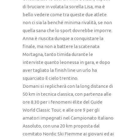
di bruciare in volata la sorella Lisa, ma è
bello vedere come tra queste due atlete
non ci sia la benché minima rivalità, se non
quella sana che lo sport dovrebbe imporre.
Anna è riuscita dunque a conquistare la
finale, ma non a battere la scatenata
Mortagna, tanto timida durante le
interviste quanto leonessa in gara, e dopo
aver tagliato la finish line un urlo ha
squarciato il cielo trentino.
Domani si replicherà con la long distance di
50 km in tecnica classica, con partenza alle
ore 8.30 per i fenomeni élite del Guide
World Classic Tour, e alle ore 9 per gli
amatori impegnati nel Campionato Italiano
Assoluto, con una 20 km proposta dal
comitato Nordic Ski Fiemme ai giovani ed ai