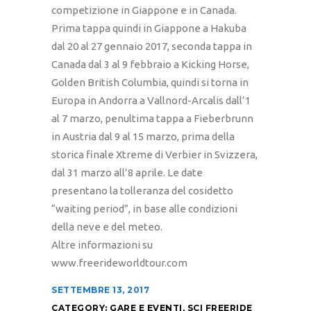
competizione in Giappone e in Canada.
Prima tappa quindi in Giappone a Hakuba
dal 20 al 27 gennaio 2017, seconda tappa in
Canada dal 3 al 9 febbraio a Kicking Horse,
Golden British Columbia, quindi si torna in
Europa in Andorra a Vallnord-Arcalis dall’1
al 7 marzo, penultima tappa a Fieberbrunn
in Austria dal 9 al 15 marzo, prima della
storica finale Xtreme di Verbier in Svizzera,
dal 31 marzo all’8 aprile. Le date
presentano la tolleranza del cosidetto
“waiting period”, in base alle condizioni
della neve e del meteo.
Altre informazioni su
www.freerideworldtour.com
SETTEMBRE 13, 2017
CATEGORY:
GARE E EVENTI
,
SCI FREERIDE