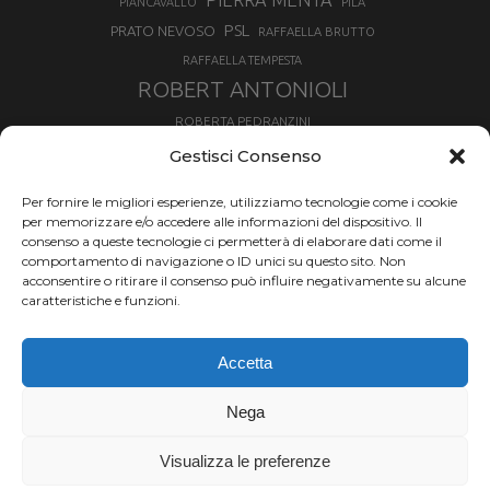
PIERRA MENTA
PIANCAVALLO
PILA
PSL
PRATO NEVOSO
RAFFAELLA BRUTTO
RAFFAELLA TEMPESTA
ROBERT ANTONIOLI
ROBERTA PEDRANZINI
ROLAND FISCHNALLER
Gestisci Consenso
RUKA
SCIALPINISMO
SBX
SILVIA BERTAGNA
Per fornire le migliori esperienze, utilizziamo tecnologie come i cookie
SKIALPDEIPARCHI
SKICROSS
SIMONE DEROMEDIS
per memorizzare e/o accedere alle informazioni del dispositivo. Il
consenso a queste tecnologie ci permetterà di elaborare dati come il
SLOPESTYLE
SNOWBOARD
comportamento di navigazione o ID unici su questo sito. Non
SNOWBOARDCROSS
SPRINT
acconsentire o ritirare il consenso può influire negativamente su alcune
TOUR DE SKI
caratteristiche e funzioni.
THERESE JOHAUG
TROFEO MEZZALAMA
TRANSCAVALLO
Accetta
VAL DI FIEMME
VALGRISENCHE
VALANGA
VALMALENCO
VAL MARTELLO
VALTOURNENCHE
Nega
VERTICAL
Visualizza le preferenze
Chi siamo |
Termini d'uso |
Privacy |
Cookie