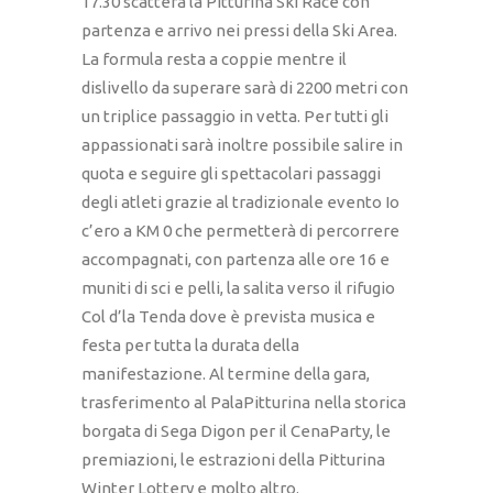
17.30 scatterà la Pitturina Ski Race con
partenza e arrivo nei pressi della Ski Area.
La formula resta a coppie mentre il
dislivello da superare sarà di 2200 metri con
un triplice passaggio in vetta. Per tutti gli
appassionati sarà inoltre possibile salire in
quota e seguire gli spettacolari passaggi
degli atleti grazie al tradizionale evento Io
c’ero a KM 0 che permetterà di percorrere
accompagnati, con partenza alle ore 16 e
muniti di sci e pelli, la salita verso il rifugio
Col d’la Tenda dove è prevista musica e
festa per tutta la durata della
manifestazione. Al termine della gara,
trasferimento al PalaPitturina nella storica
borgata di Sega Digon per il CenaParty, le
premiazioni, le estrazioni della Pitturina
Winter Lottery e molto altro.