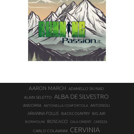
AARON MARCH
ADAMELLO SKI RAID
ALBA DE SILVESTRO
ALAIN SELETTO
ANDORRA
ANTONELLA CONFORTOLA
ANTONIOLI
ARIANNA FOLLIS
BACKCOUNTRY
BIG AIR
BOSCACCI
BORMOLINI
CALA CIMENTI
CAREZZA
CERVINIA
CARLO COLAIANNI