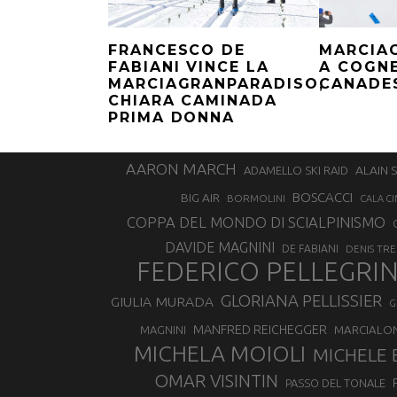
FRANCESCO DE
MARCIA
FABIANI VINCE LA
A COGNE
MARCIAGRANPARADISO,
CANADE
CHIARA CAMINADA
PRIMA DONNA
AARON MARCH
ALAIN 
ADAMELLO SKI RAID
BOSCACCI
BIG AIR
BORMOLINI
CALA CI
COPPA DEL MONDO DI SCIALPINISMO
DAVIDE MAGNINI
DE FABIANI
DENIS TR
FEDERICO PELLEGRI
GLORIANA PELLISSIER
GIULIA MURADA
G
MANFRED REICHEGGER
MAGNINI
MARCIALO
MICHELA MOIOLI
MICHELE 
OMAR VISINTIN
PASSO DEL TONALE