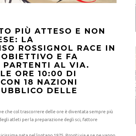
TO PIÙ ATTESO E NON
ESE: LA
SO ROSSIGNOL RACE IN
’OBIETTIVO E FA
 PARTENTI AL VIA.
LE ORE 10:00 DI
CON 18 NAZIONI
PUBBLICO DELLE
e che col trascorrere delle ore è diventata sempre più
egli atleti per la preparazione degli sci, fattore
ssicissima nata nel lontano 1975. Pronti via e se ne vanno