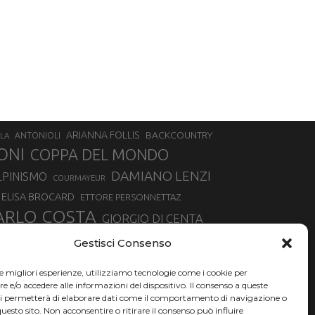
ARIANNA FOLLIS
BACKCOUNTRY
LA
ANTONIOLI
ONI
COPPA DEL MONDO
DAMIANO LENZI
LPINISMO
COURMAYEUR
ELISA BROCARD
ETTORE PERSONNETTAZ
ARLO COSTA
GIORGIO DI CENTA
IA ROUX
MADONNA DI CAMPIGLIO
LUCA MATTEOTTI
Gestisci Consenso
ALLIN
MAURIZIO BORMOLINI
MATTEO TANEL
le migliori esperienze, utilizziamo tecnologie come i cookie per
NAZIONALE DI SCIALPINISMO
NORVEGIA
NER
e/o accedere alle informazioni del dispositivo. Il consenso a queste
ci permetterà di elaborare dati come il comportamento di navigazione o
PSL
O
RAFFAELLA BRUTTO
RAFFAELLA TEMPESTA
questo sito. Non acconsentire o ritirare il consenso può influire