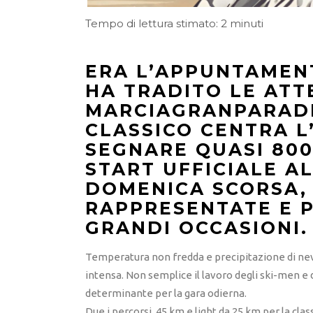
Tempo di lettura stimato: 2 minuti
ERA L’APPUNTAMEN
HA TRADITO LE ATT
MARCIAGRANPARADI
CLASSICO CENTRA L
SEGNARE QUASI 800
START UFFICIALE AL
DOMENICA SCORSA, 
RAPPRESENTATE E 
GRANDI OCCASIONI.
Temperatura non fredda e precipitazione di nev
intensa. Non semplice il lavoro degli ski-men e d
determinante per la gara odierna.
Due i percorsi, 45 km e light da 25 km per la cla