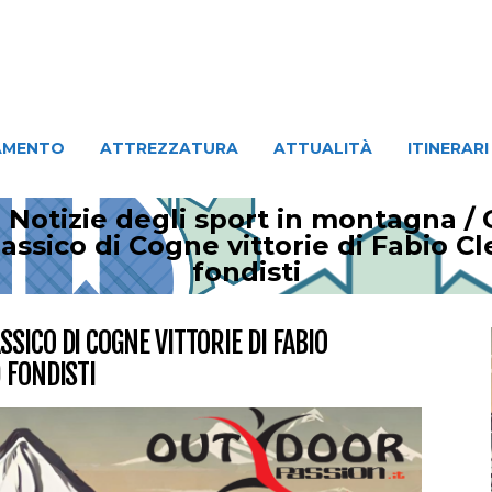
ATTREZZATURA
ATTUALITÀ
ITINERARI
PERSO
AMENTO
ATTREZZATURA
ATTUALITÀ
ITINERARI
 Notizie degli sport in montagna
/
assico di Cogne vittorie di Fabio C
fondisti
SICO DI COGNE VITTORIE DI FABIO
 FONDISTI