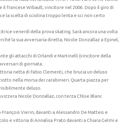
 e il francese Wibault, vincitore nel 2006. Dopo il giro di
e la scelta di sciolina troppo lenta e sci non certo
citrice venerdì della prova skating. Sarà ancora una volta
hé la sua avversaria diretta, Nicole Donzallaz a Epinel,
e gli attacchi di Orlandi e Martinelli (vincitore della
avversari di giornata.
ittoria netta di Fabio Clementi, che brucia un deluso
ziotto nella morsa dei carabinieri. Quarta piazza per
visibilmente deluso.
svizzera Nicole Donzallaz, con terza Chloe Blanc
o François Vierin, davanti a Alessandro De Matteis e
lo e vittoria di Annalisa Prato davanti a Chiara Gelmi e