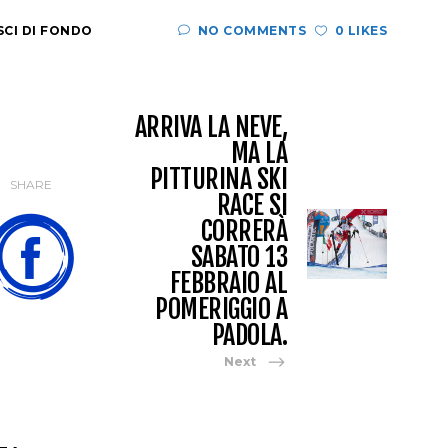
SCI DI FONDO
NO COMMENTS
0 LIKES
ARRIVA LA NEVE,
MA LA
PITTURINA SKI
SHARE
RACE SI
CORRERÀ
SABATO 13
FEBBRAIO AL
POMERIGGIO A
PADOLA.
Next