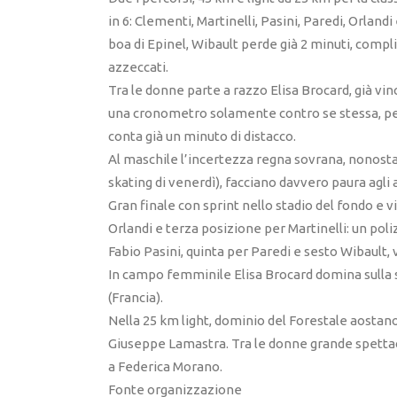
in 6: Clementi, Martinelli, Pasini, Paredi, Orlandi
boa di Epinel, Wibault perde già 2 minuti, complic
azzeccati.
Tra le donne parte a razzo Elisa Brocard, già vin
una cronometro solamente contro se stessa, perc
conta già un minuto di distacco.
Al maschile l’incertezza regna sovrana, nonostant
skating di venerdì), facciano davvero paura agli 
Gran finale con sprint nello stadio del fondo e v
Orlandi e terza posizione per Martinelli: un poli
Fabio Pasini, quinta per Paredi e sesto Wibault, 
In campo femminile Elisa Brocard domina sulla 
(Francia).
Nella 25 km light, dominio del Forestale aostan
Giuseppe Lamastra. Tra le donne grande spettaco
a Federica Morano.
Fonte organizzazione