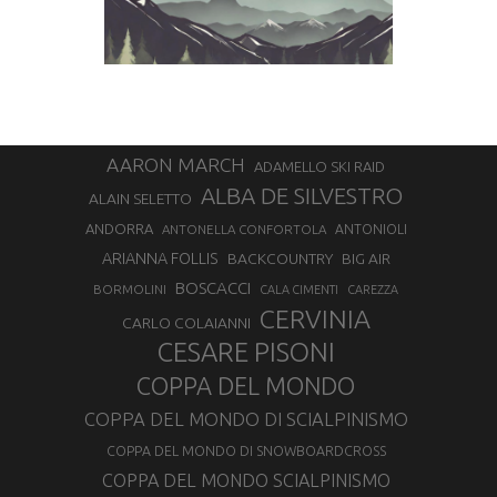
AARON MARCH
ADAMELLO SKI RAID
ALBA DE SILVESTRO
ALAIN SELETTO
ANDORRA
ANTONELLA CONFORTOLA
ANTONIOLI
ARIANNA FOLLIS
BACKCOUNTRY
BIG AIR
BOSCACCI
BORMOLINI
CALA CIMENTI
CAREZZA
CERVINIA
CARLO COLAIANNI
CESARE PISONI
COPPA DEL MONDO
COPPA DEL MONDO DI SCIALPINISMO
COPPA DEL MONDO DI SNOWBOARDCROSS
COPPA DEL MONDO SCIALPINISMO