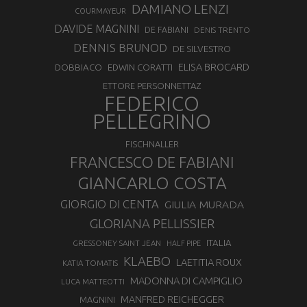
DAMIANO LENZI
COURMAYEUR
DAVIDE MAGNINI
DE FABIANI
DENIS TRENTO
DENNIS BRUNOD
DE SILVESTRO
ELISA BROCARD
DOBBIACO
EDWIN CORATTI
ETTORE PERSONNETTAZ
FEDERICO
PELLEGRINO
FISCHNALLER
FRANCESCO DE FABIANI
GIANCARLO COSTA
GIORGIO DI CENTA
GIULIA MURADA
GLORIANA PELLISSIER
ITALIA
GRESSONEY SAINT JEAN
HALF PIPE
KLAEBO
LAETITIA ROUX
KATIA TOMATIS
MADONNA DI CAMPIGLIO
LUCA MATTEOTTI
MANFRED REICHEGGER
MAGNINI