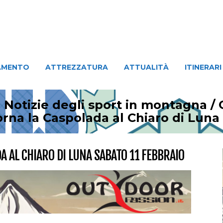
ATTREZZATURA
ATTUALITÀ
ITINERARI
PERSO
AMENTO
ATTREZZATURA
ATTUALITÀ
ITINERARI
 Notizie degli sport in montagna
/
orna la Caspolada al Chiaro di Luna 
A AL CHIARO DI LUNA SABATO 11 FEBBRAIO