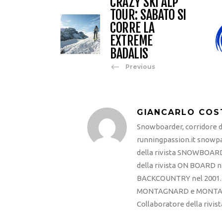
CRAZY SKI ALP
TOUR: SABATO SI
CORRE LA
EXTREME
BADALIS
Previous
GIANCARLO COS
Snowboarder, corridore di
runningpassion.it snowpas
della rivista SNOWBOARD
della rivista ON BOARD ne
BACKCOUNTRY nel 2001. R
MONTAGNARD e MONTAGNA
Collaboratore della rivi