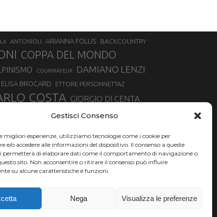
ARIANNA FOLLIS
BACKCOUNTRY
LA
ANTONIOLI
ONI
COPPA DEL MONDO
DAMIANO LENZI
LPINISMO
COURMAYEUR
ELISA BROCARD
ETTORE PERSONNETTAZ
ARLO COSTA
GIORGIO DI CENTA
IA ROUX
MADONNA DI CAMPIGLIO
LUCA MATTEOTTI
Gestisci Consenso
ALLIN
MAURIZIO BORMOLINI
MATTEO TANEL
le migliori esperienze, utilizziamo tecnologie come i cookie per
NAZIONALE DI SCIALPINISMO
NORVEGIA
NER
e/o accedere alle informazioni del dispositivo. Il consenso a queste
ci permetterà di elaborare dati come il comportamento di navigazione o
PSL
O
RAFFAELLA BRUTTO
RAFFAELLA TEMPESTA
questo sito. Non acconsentire o ritirare il consenso può influire
te su alcune caratteristiche e funzioni.
SKIALPDEIPARCHI
SILVIA BERTAGNA
SIMONE DEROMEDIS
SKI
TROFEO MEZZALAMA
TRANSCAVALLO
cetta
Nega
Visualizza le preferenze
VERTICAL
OURNENCHE