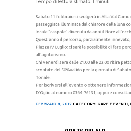
Tempo di lettura stimato: 1 minuti
Sabato 11 febbraio si svolgerà in Alta Val Camoni
passeggiata illuminata dal chiarore della luna c
locale “caspole” divenuta da anni il fiore all’occh
Quest’anno il percorso, parzialmente innevato, 
Piazza IV Luglio: ci sarà la possibilità di fare 
all’agriturismo.
Chi venerdì sera dalle 21.00 alle 23.00 ritira pet
scontato del 50%valido per la giornata di Saba
Tonale.
Per iscriversi all’evento o ottenere informazion
D’Oglio al numero 0364-76131, oppure consultare
FEBBRAIO 8, 2017
CATEGORY:
GARE E EVENTI
,