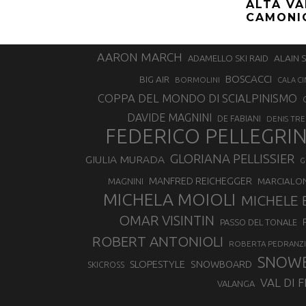
ALTA VA
CAMONI
AARON MARCH
ALAIN 
ADAMELLO SKI RAID
BOSCACCI
BIG AIR
BORMOLINI
CALA CI
COPPA DEL MONDO DI SCIALPINISMO
DAVIDE MAGNINI
DE FABIANI
DENIS TR
FEDERICO PELLEGRI
GLORIANA PELLISSIER
GIULIA MURADA
G
MANFRED REICHEGGER
MAGNINI
MARCIALO
MICHELA MOIOLI
MICHELE 
OMAR VISINTIN
PASSO DEL TONALE
ROBERT ANTONIOLI
ROBERTA PEDRANZI
SNOW
SLOPESTYLE
SNOWBOARD
SKICROSS
VAL DI 
VALANGA