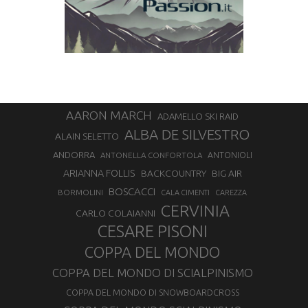
AARON MARCH
ADAMELLO SKI RAID
ALBA DE SILVESTRO
ALAIN SELETTO
ANDORRA
ANTONELLA CONFORTOLA
ANTONIOLI
ARIANNA FOLLIS
BACKCOUNTRY
BIG AIR
BOSCACCI
BORMOLINI
CALA CIMENTI
CAREZZA
CERVINIA
CARLO COLAIANNI
CESARE PISONI
COPPA DEL MONDO
COPPA DEL MONDO DI SCIALPINISMO
COPPA DEL MONDO DI SNOWBOARDCROSS