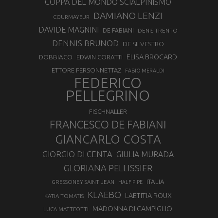
COPPA DEL MONDO SCIALPINISMO
DAMIANO LENZI
COURMAYEUR
DAVIDE MAGNINI
DE FABIANI
DENIS TRENTO
DENNIS BRUNOD
DE SILVESTRO
ELISA BROCARD
DOBBIACO
EDWIN CORATTI
ETTORE PERSONNETTAZ
FABIO MERALDI
FEDERICO
PELLEGRINO
FISCHNALLER
FRANCESCO DE FABIANI
GIANCARLO COSTA
GIORGIO DI CENTA
GIULIA MURADA
GLORIANA PELLISSIER
ITALIA
GRESSONEY SAINT JEAN
HALF PIPE
KLAEBO
LAETITIA ROUX
KATIA TOMATIS
MADONNA DI CAMPIGLIO
LUCA MATTEOTTI