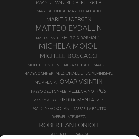
MANFRED REICHEGGER
MAGNINI
MARCIALONGA
MARCO GALLIANO
MARIT BJOERGEN
MATTEO EYDALLIN
MAURIZIO BORMOLINI
MATTEO TANEL
MICHELA MOIOLI
MICHELE BOSCACCI
MONTE BONDONE
NADIR MAGUET
MURADA
NAZIONALE DI SCIALPINISMO
NADYA OCHNER
OMAR VISINTIN
NORVEGIA
PGS
PELLEGRINO
PASSO DEL TONALE
PIERRA MENTA
PIANCAVALLO
PILA
PSL
PRATO NEVOSO
RAFFAELLA BRUTTO
RAFFAELLA TEMPESTA
ROBERT ANTONIOLI
ROBERTA PEDRANZINI