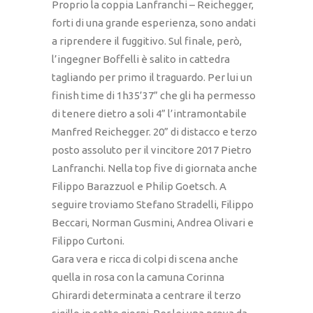
Proprio la coppia Lanfranchi – Reichegger,
forti di una grande esperienza, sono andati
a riprendere il fuggitivo. Sul finale, però,
l’ingegner Boffelli è salito in cattedra
tagliando per primo il traguardo. Per lui un
finish time di 1h35’37” che gli ha permesso
di tenere dietro a soli 4” l’intramontabile
Manfred Reichegger. 20” di distacco e terzo
posto assoluto per il vincitore 2017 Pietro
Lanfranchi. Nella top five di giornata anche
Filippo Barazzuol e Philip Goetsch. A
seguire troviamo Stefano Stradelli, Filippo
Beccari, Norman Gusmini, Andrea Olivari e
Filippo Curtoni.
Gara vera e ricca di colpi di scena anche
quella in rosa con la camuna Corinna
Ghirardi determinata a centrare il terzo