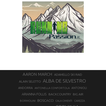
AARON MARCH
ADAMELLO SKI RAID
ALBA DE SILVESTRO
ALAIN SELETTO
ANDORRA
ANTONELLA CONFORTOLA
ANTONIOLI
ARIANNA FOLLIS
BACKCOUNTRY
BIG AIR
BOSCACCI
BORMOLINI
CALA CIMENTI
CAREZZA