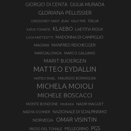
GIORGIO DI CENTA
GIULIA MURADA
GLORIANA PELLISSIER
ITALIA
GRESSONEY SAINT JEAN
HALF PIPE
KLAEBO
LAETITIA ROUX
KATIA TOMATIS
MADONNA DI CAMPIGLIO
LUCA MATTEOTTI
MANFRED REICHEGGER
MAGNINI
MARCIALONGA
MARCO GALLIANO
MARIT BJOERGEN
MATTEO EYDALLIN
MAURIZIO BORMOLINI
MATTEO TANEL
MICHELA MOIOLI
MICHELE BOSCACCI
MONTE BONDONE
NADIR MAGUET
MURADA
NAZIONALE DI SCIALPINISMO
NADYA OCHNER
OMAR VISINTIN
NORVEGIA
PGS
PELLEGRINO
PASSO DEL TONALE