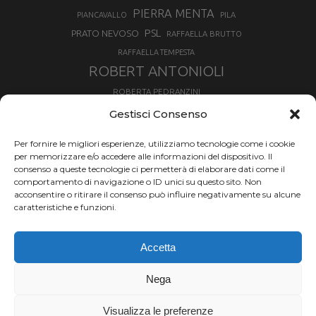
PIERRA MENTA
PIANCAVALLO
PILA
PSL
PRATO NEVOSO
RAFFAELLA BRUTTO
RAFFAELLA TEMPESTA
ROBERT ANTONIOLI
ROBERTA PEDRANZINI
ROLAND FISCHNALLER
Gestisci Consenso
RUKA
SCIALPINISMO
SBX
SILVIA BERTAGNA
Per fornire le migliori esperienze, utilizziamo tecnologie come i cookie
SKIALPDEIPARCHI
SKICROSS
SIMONE DEROMEDIS
per memorizzare e/o accedere alle informazioni del dispositivo. Il
consenso a queste tecnologie ci permetterà di elaborare dati come il
SLOPESTYLE
SNOWBOARD
comportamento di navigazione o ID unici su questo sito. Non
SNOWBOARDCROSS
SPRINT
acconsentire o ritirare il consenso può influire negativamente su alcune
TOUR DE SKI
caratteristiche e funzioni.
THERESE JOHAUG
TROFEO MEZZALAMA
TRANSCAVALLO
Accetta
VAL DI FIEMME
VALGRISENCHE
VALANGA
VALMALENCO
VAL MARTELLO
VALTOURNENCHE
Nega
VERTICAL
Visualizza le preferenze
Chi siamo |
Termini d'uso |
Privacy |
Cookie