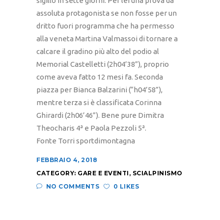
sigillo in sette giorni. Per lei una prova da
assoluta protagonista se non fosse per un
dritto fuori programma che ha permesso
alla veneta Martina Valmassoi di tornare a
calcare il gradino più alto del podio al
Memorial Castelletti (2h04’38”), proprio
come aveva fatto 12 mesi fa. Seconda
piazza per Bianca Balzarini (“h04’58”),
mentre terza si è classificata Corinna
Ghirardi (2h06’46”). Bene pure Dimitra
Theocharis 4ª e Paola Pezzoli 5ª.
Fonte Torri sportdimontagna
FEBBRAIO 4, 2018
CATEGORY:
GARE E EVENTI
,
SCIALPINISMO
NO COMMENTS
0 LIKES