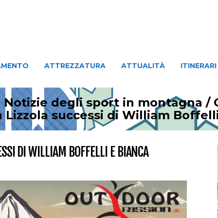
ATTREZZATURA
ATTUALITÀ
ITINERARI
PERSO
AMENTO
ATTREZZATURA
ATTUALITÀ
ITINERARI
 Notizie degli sport in montagna
/
a Lizzola successi di William Boffell
SSI DI WILLIAM BOFFELLI E BIANCA