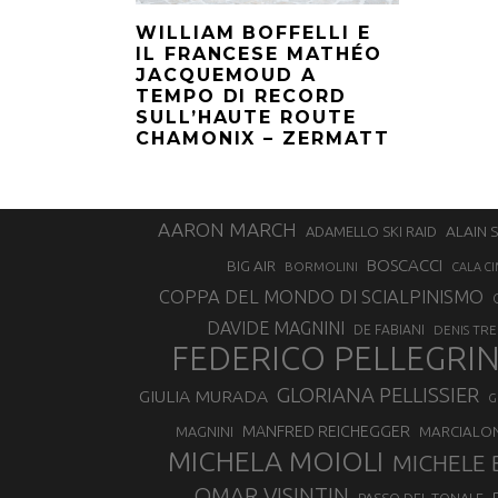
WILLIAM BOFFELLI E
IL FRANCESE MATHÉO
JACQUEMOUD A
TEMPO DI RECORD
SULL’HAUTE ROUTE
CHAMONIX – ZERMATT
AARON MARCH
ALAIN 
ADAMELLO SKI RAID
BOSCACCI
BIG AIR
BORMOLINI
CALA CI
COPPA DEL MONDO DI SCIALPINISMO
DAVIDE MAGNINI
DE FABIANI
DENIS TR
FEDERICO PELLEGRI
GLORIANA PELLISSIER
GIULIA MURADA
G
MANFRED REICHEGGER
MAGNINI
MARCIALO
MICHELA MOIOLI
MICHELE 
OMAR VISINTIN