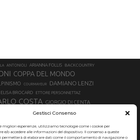
ARIANNA FOLLIS
BACKCOUNTRY
LA
ANTONIOLI
ONI
COPPA DEL MONDO
DAMIANO LENZI
LPINISMO
COURMAYEUR
ELISA BROCARD
ETTORE PERSONNETTAZ
ARLO COSTA
GIORGIO DI CENTA
IA ROUX
MADONNA DI CAMPIGLIO
LUCA MATTEOTTI
Gestisci Consenso
ALLIN
MAURIZIO BORMOLINI
MATTEO TANEL
le migliori esperienze, utilizziamo tecnologie come i cookie per
NAZIONALE DI SCIALPINISMO
NORVEGIA
NER
e/o accedere alle informazioni del dispositivo. Il consenso a queste
ci permetterà di elaborare dati come il comportamento di navigazione o
PSL