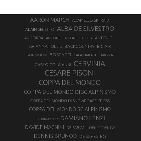
AARON MARCH
ADAMELLO SKI RAID
ALBA DE SILVESTRO
ALAIN SELETTO
ANDORRA
ANTONELLA CONFORTOLA
ANTONIOLI
ARIANNA FOLLIS
BACKCOUNTRY
BIG AIR
BOSCACCI
BORMOLINI
CALA CIMENTI
CAREZZA
CERVINIA
CARLO COLAIANNI
CESARE PISONI
COPPA DEL MONDO
COPPA DEL MONDO DI SCIALPINISMO
COPPA DEL MONDO DI SNOWBOARDCROSS
COPPA DEL MONDO SCIALPINISMO
DAMIANO LENZI
COURMAYEUR
DAVIDE MAGNINI
DE FABIANI
DENIS TRENTO
DENNIS BRUNOD
DE SILVESTRO