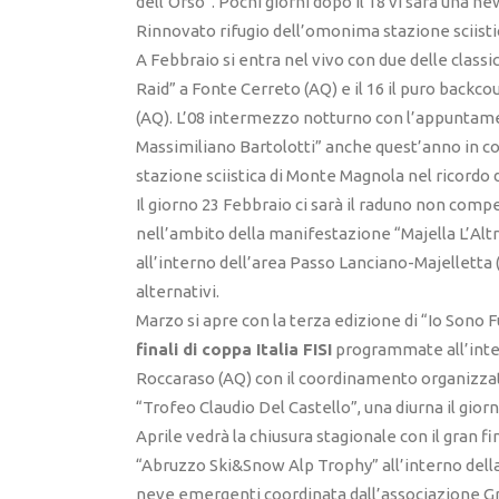
dell’Orso”. Pochi giorni dopo il 18 vi sarà una ne
Rinnovato rifugio dell’omonima stazione sciistic
A Febbraio si entra nel vivo con due delle classic
Raid” a Fonte Cerreto (AQ) e il 16 il puro back
(AQ). L’08 intermezzo notturno con l’appuntamen
Massimiliano Bartolotti” anche quest’anno in col
stazione sciistica di Monte Magnola nel ricor
Il giorno 23 Febbraio ci sarà il raduno non comp
nell’ambito della manifestazione “Majella L’Altra
all’interno dell’area Passo Lanciano-Majelletta 
alternativi.
Marzo si apre con la terza edizione di “Io Sono Fu
finali di coppa Italia FISI
programmate all’inter
Roccaraso (AQ) con il coordinamento organizzat
“Trofeo Claudio Del Castello”, una diurna il giorn
Aprile vedrà la chiusura stagionale con il gran fin
“Abruzzo Ski&Snow Alp Trophy” all’interno della
neve emergenti coordinata dall’associazione G