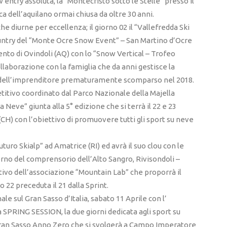
w entry assoluta, la “Montecristo sotto le Stelle” presso il
a dell’aquilano ormai chiusa da oltre 30 anni.
he diurne per eccellenza; il giorno 02 il “Vallefredda Ski
country del “Monte Ocre Snow Event” – San Martino d’Ocre
to di Ovindoli (AQ) con lo “Snow Vertical – Trofeo
laborazione con la famiglia che da anni gestisce la
do dell’imprenditore prematuramente scomparso nel 2018.
etitivo coordinato dal Parco Nazionale della Majella
 Neve” giunta alla 5° edizione che si terrà il 22 e 23
(CH) con l’obiettivo di promuovere tutti gli sport su neve
turo Skialp” ad Amatrice (RI) ed avrà il suo clou con le
no del comprensorio dell’Alto Sangro, Rivisondoli –
ivo dell’associazione “Mountain Lab” che proporrà il
o 22 preceduta il 21 dalla Sprint.
ale sul Gran Sasso d’Italia, sabato 11 Aprile con l’
 SPRING SESSION, la due giorni dedicata agli sport su
ran Sasso Anno Zero che si svolgerà a Campo Imperatore