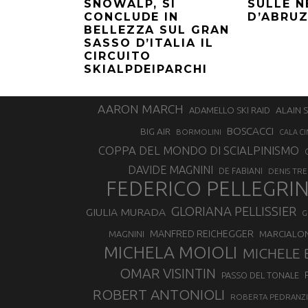
SNOWALP, SI
SULLE N
CONCLUDE IN
D’ABRU
BELLEZZA SUL GRAN
SASSO D’ITALIA IL
CIRCUITO
SKIALPDEIPARCHI
AARON MARCH
ALAIN 
ADAMELLO SKI RAID
BOSCACCI
BIG AIR
BORMOLINI
CALA CI
COPPA DEL MONDO DI SCIALPINISMO
DAVIDE MAGNINI
DE FABIANI
DENIS TR
FEDERICO PELLEGRI
GLORIANA PELLISSIER
GIULIA MURADA
G
MANFRED REICHEGGER
MAGNINI
MARCIALO
MICHELA MOIOLI
MICHELE 
OMAR VISINTIN
PASSO DEL TONALE
ROBERT ANTONIOLI
ROBERTA PEDRANZI