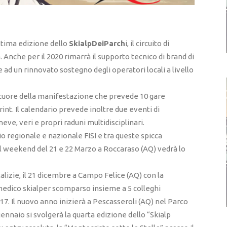
ettima edizione dello
SkialpDeiParch
i, il circuito di
 Anche per il 2020 rimarrà il supporto tecnico di brand di
 ad un rinnovato sostegno degli operatori locali a livello
l cuore della manifestazione che prevede 10 gare
print. Il calendario prevede inoltre due eventi di
ve, veri e propri raduni multidisciplinari.
o regionale e nazionale FISI e tra queste spicca
 nel weekend del 21 e 22 Marzo a Roccaraso (AQ) vedrà lo
alizie, il 21 dicembre a Campo Felice (AQ) con la
medico skialper scomparso insieme a 5 colleghi
17. Il nuovo anno inizierà a Pescasseroli (AQ) nel Parco
ennaio si svolgerà la quarta edizione dello “Skialp