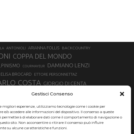
ARIANNA FOLLIS
BACKCOUNTRY
LA
ANTONIOLI
ONI
COPPA DEL MONDO
DAMIANO LENZI
LPINISMO
COURMAYEUR
ELISA BROCARD
ETTORE PERSONNETTAZ
ARLO COSTA
GIORGIO DI CENTA
IA ROUX
MADONNA DI CAMPIGLIO
LUCA MATTEOTTI
Gestisci Consenso
ALLIN
MAURIZIO BORMOLINI
MATTEO TANEL
le migliori esperienze, utilizziamo tecnologie come i cookie per
NAZIONALE DI SCIALPINISMO
NORVEGIA
NER
e/o accedere alle informazioni del dispositivo. Il consenso a queste
ci permetterà di elaborare dati come il comportamento di navigazione o
PSL
O
RAFFAELLA BRUTTO
RAFFAELLA TEMPESTA
questo sito. Non acconsentire o ritirare il consenso può influire
te su alcune caratteristiche e funzioni.
SKIALPDEIPARCHI
SILVIA BERTAGNA
SIMONE DEROMEDIS