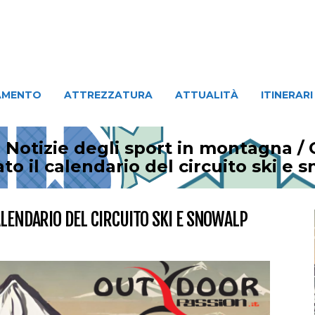
ATTREZZATURA
ATTUALITÀ
ITINERARI
PERSO
AMENTO
ATTREZZATURA
ATTUALITÀ
ITINERARI
 Notizie degli sport in montagna
/
to il calendario del circuito ski e 
ALENDARIO DEL CIRCUITO SKI E SNOWALP