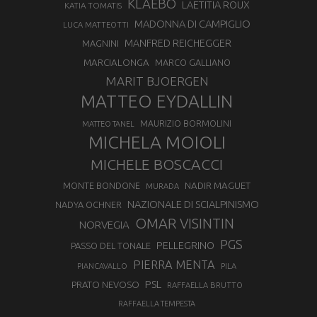
KLAEBO
LAETITIA ROUX
KATIA TOMATIS
MADONNA DI CAMPIGLIO
LUCA MATTEOTTI
MANFRED REICHEGGER
MAGNINI
MARCIALONGA
MARCO GALLIANO
MARIT BJOERGEN
MATTEO EYDALLIN
MAURIZIO BORMOLINI
MATTEO TANEL
MICHELA MOIOLI
MICHELE BOSCACCI
MONTE BONDONE
NADIR MAGUET
MURADA
NAZIONALE DI SCIALPINISMO
NADYA OCHNER
OMAR VISINTIN
NORVEGIA
PGS
PELLEGRINO
PASSO DEL TONALE
PIERRA MENTA
PIANCAVALLO
PILA
PSL
PRATO NEVOSO
RAFFAELLA BRUTTO
RAFFAELLA TEMPESTA