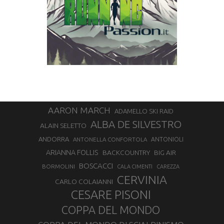
AARON MARCH
ADAMELLO SKI RAID
ALBA DE SILVESTRO
ALAIN SELETTO
ANDORRA
ANTONELLA CONFORTOLA
ANTONIOLI
ARIANNA FOLLIS
BACKCOUNTRY
BIG AIR
BOSCACCI
BORMOLINI
CALA CIMENTI
CAREZZA
CERVINIA
CARLO COLAIANNI
CESARE PISONI
COPPA DEL MONDO