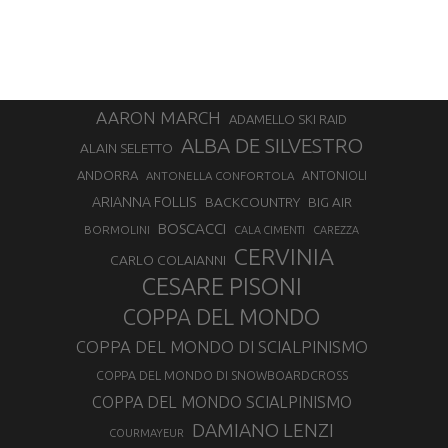
AARON MARCH
ADAMELLO SKI RAID
ALBA DE SILVESTRO
ALAIN SELETTO
ANDORRA
ANTONELLA CONFORTOLA
ANTONIOLI
ARIANNA FOLLIS
BACKCOUNTRY
BIG AIR
BOSCACCI
BORMOLINI
CALA CIMENTI
CAREZZA
CERVINIA
CARLO COLAIANNI
CESARE PISONI
COPPA DEL MONDO
COPPA DEL MONDO DI SCIALPINISMO
COPPA DEL MONDO DI SNOWBOARDCROSS
COPPA DEL MONDO SCIALPINISMO
DAMIANO LENZI
COURMAYEUR