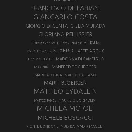
FISCHNALLER
FRANCESCO DE FABIANI
GIANCARLO COSTA
GIORGIO DI CENTA
GIULIA MURADA
GLORIANA PELLISSIER
ITALIA
GRESSONEY SAINT JEAN
HALF PIPE
KLAEBO
LAETITIA ROUX
KATIA TOMATIS
MADONNA DI CAMPIGLIO
LUCA MATTEOTTI
MANFRED REICHEGGER
MAGNINI
MARCIALONGA
MARCO GALLIANO
MARIT BJOERGEN
MATTEO EYDALLIN
MAURIZIO BORMOLINI
MATTEO TANEL
MICHELA MOIOLI
MICHELE BOSCACCI
MONTE BONDONE
NADIR MAGUET
MURADA