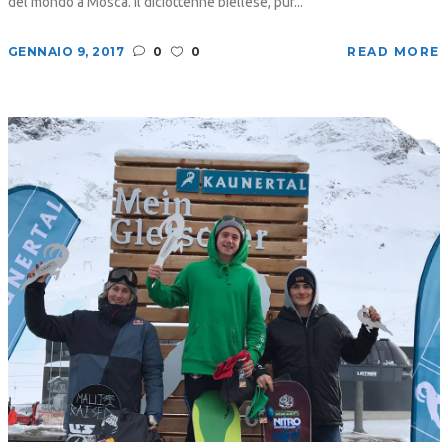
del mondo a Mosca. Il diciottenne biellese, pur...
GENNAIO 9, 2017
0
0
READ MORE