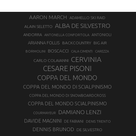
AARON MARCH
ADAMELLO SKI RAID
ALBA DE SILVESTRO
ALAIN SELETTO
ANDORRA
ANTONELLA CONFORTOLA
ANTONIOLI
ARIANNA FOLLIS
BACKCOUNTRY
BIG AIR
BOSCACCI
BORMOLINI
CALA CIMENTI
CAREZZA
CERVINIA
CARLO COLAIANNI
CESARE PISONI
COPPA DEL MONDO
COPPA DEL MONDO DI SCIALPINISMO
COPPA DEL MONDO DI SNOWBOARDCROSS
COPPA DEL MONDO SCIALPINISMO
DAMIANO LENZI
COURMAYEUR
DAVIDE MAGNINI
DE FABIANI
DENIS TRENTO
DENNIS BRUNOD
DE SILVESTRO