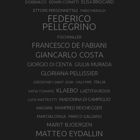
ELISA BROCARD
DOBBIACO
EDWIN CORATTI
ETTORE PERSONNETTAZ
FABIO MERALDI
FEDERICO
PELLEGRINO
FISCHNALLER
FRANCESCO DE FABIANI
GIANCARLO COSTA
GIORGIO DI CENTA
GIULIA MURADA
GLORIANA PELLISSIER
ITALIA
GRESSONEY SAINT JEAN
HALF PIPE
KLAEBO
LAETITIA ROUX
KATIA TOMATIS
MADONNA DI CAMPIGLIO
LUCA MATTEOTTI
MANFRED REICHEGGER
MAGNINI
MARCIALONGA
MARCO GALLIANO
MARIT BJOERGEN
MATTEO EYDALLIN